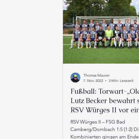
Politische Nachrichten
Thomas Maurer
7. Nov. 2022
3 Min. Lesezeit
Fußball: Torwart-„Ol
Lutz Becker bewahrt 
RSV Würges II vor ei
höheren Niederlage
RSV Würges II – FSG Bad
Camberg/Dombach 1:5 (1:2) D
Kombinierten gingen am Ende 