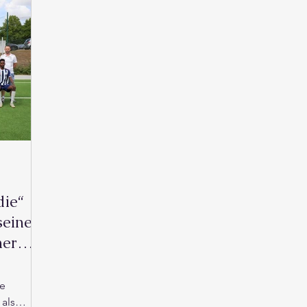
Veranstaltungen
die“
seinen
ner
ie
als